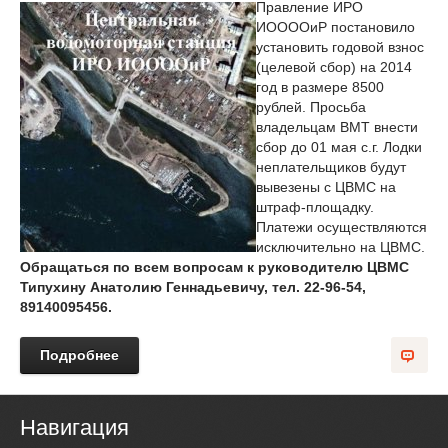
Правление ИРО
ИООООиР постановило
установить годовой взнос
(целевой сбор) на 2014
год в размере 8500
рублей. Просьба
владельцам ВМТ внести
сбор до 01 мая с.г. Лодки
неплательщиков будут
вывезены с ЦВМС на
штраф-площадку.
Платежи осуществляются
исключительно на ЦВМС.
Обращаться по всем вопросам к руководителю ЦВМС
Типухину Анатолию Геннадьевичу, тел. 22-96-54,
89140095456.
Подробнее
Навигация