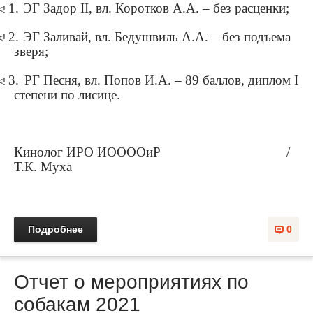
1.
ЭГ Задор
II
, вл. Коротков А.А. – без расценки;
<!
2.
ЭГ Заливай, вл. Бедушвиль А.А. – без подъема
<!
зверя;
3.
РГ Песня, вл. Попов И.А. – 89 баллов, диплом
I
<!
степени по лисице.
Кинолог ИРО ИООООиР /
Т.К. Муха
Подробнее
0
Отчет о мероприятиях по
собакам 2021