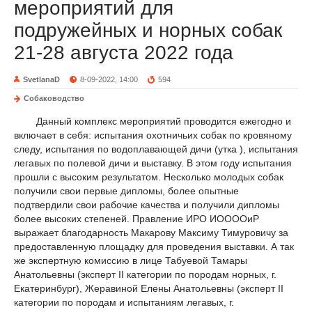
мероприятий для
подружейных и норных собак
21-28 августа 2022 года
SvetlanaD
8-09-2022, 14:00
594
Собаководство
Данный комплекс мероприятий проводится ежегодно и
включает в себя: испытания охотничьих собак по кровяному
следу, испытания по водоплавающей дичи (утка ), испытания
легавых по полевой дичи и выставку. В этом году испытания
прошли с высоким результатом. Несколько молодых собак
получили свои первые дипломы, более опытные
подтвердили свои рабочие качества и получили дипломы
более высоких степеней. Правление ИРО ИООООиР
выражает благодарность Макарову Максиму Тимуровичу за
предоставленную площадку для проведения выставки. А так
же экспертную комиссию в лице Табуевой Тамары
Анатольевны (эксперт II категории по породам норных, г.
Екатеринбург), Жеравиной Елены Анатольевны (эксперт II
категории по породам и испытаниям легавых, г.