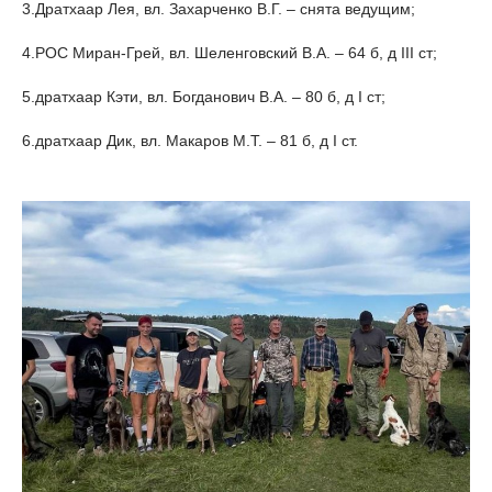
3.
Дратхаар Лея, вл. Захарченко В.Г. – снята ведущим;
4.
РОС Миран-Грей, вл. Шеленговский В.А. – 64 б, д III ст;
5.
дратхаар Кэти, вл. Богданович В.А. – 80 б, д I ст;
6.
дратхаар Дик, вл. Макаров М.Т. – 81 б, д I ст.