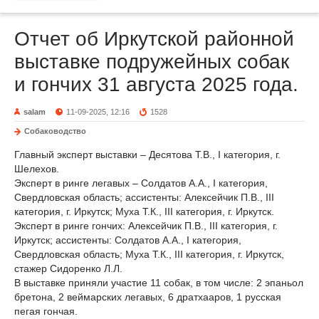
Отчет об Иркутской районной
выставке подружейных собак
и гончих 31 августа 2025 года.
salam
11-09-2025, 12:16
1528
Собаководство
Главный эксперт выставки – Десятова Т.В., I категория, г.
Шелехов.
Эксперт в ринге легавых – Солдатов А.А., I категория,
Свердловская область; ассистенты: Алексейчик П.В., III
категория, г. Иркутск; Муха Т.К., III категория, г. Иркутск.
Эксперт в ринге гончих: Алексейчик П.В., III категория, г.
Иркутск; ассистенты: Солдатов А.А., I категория,
Свердловская область; Муха Т.К., III категория, г. Иркутск,
стажер Сидоренко Л.Л.
В выставке приняли участие 11 собак, в том числе: 2 эпаньол
бретона, 2 веймарских легавых, 6 дратхааров, 1 русская
пегая гончая.