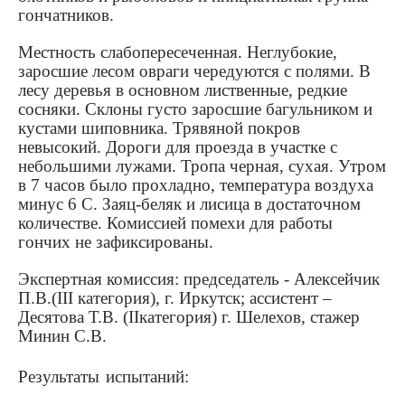
гончатников.
Местность слабопересеченная. Неглубокие,
заросшие лесом овраги чередуются с полями. В
лесу деревья в основном лиственные, редкие
сосняки. Склоны густо заросшие багульником и
кустами шиповника. Трявяной покров
невысокий. Дороги для проезда в участке с
небольшими лужами. Тропа черная, сухая. Утром
в 7 часов было прохладно, температура воздуха
минус 6 С. Заяц-беляк и лисица в достаточном
количестве. Комиссией помехи для работы
гончих не зафиксированы.
Экспертная комиссия: председатель - Алексейчик
П.В.(
III
категория), г. Иркутск; ассистент –
Десятова Т.В. (
II
категория) г. Шелехов, стажер
Минин С.В
.
Результаты испытаний: