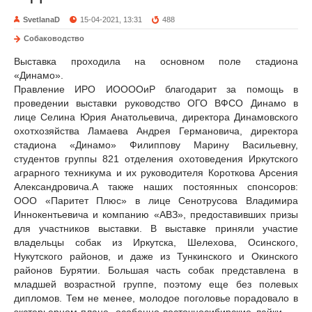
SvetlanaD
15-04-2021, 13:31
488
Собаководство
Выставка проходила на основном поле стадиона
«Динамо».
Правление ИРО ИООООиР благодарит за помощь в
проведении выставки руководство ОГО ВФСО Динамо в
лице Селина Юрия Анатольевича, директора Динамовского
охотхозяйства Ламаева Андрея Германовича, директора
стадиона «Динамо» Филиппову Марину Васильевну,
студентов группы 821 отделения охотоведения Иркутского
аграрного техникума и их руководителя Короткова Арсения
Александровича.А также наших постоянных спонсоров:
ООО «Паритет Плюс» в лице Сенотрусова Владимира
Иннокентьевича и компанию «АВЗ», предоставивших призы
для участников выставки. В выставке приняли участие
владельцы собак из Иркутска, Шелехова, Осинского,
Нукутского районов, и даже из Тункинского и Окинского
районов Бурятии. Большая часть собак представлена в
младшей возрастной группе, поэтому еще без полевых
дипломов. Тем не менее, молодое поголовье порадовало в