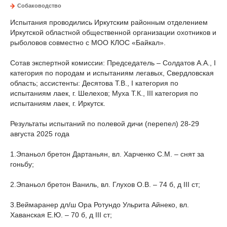
Собаководство
Испытания проводились Иркутским районным отделением
Иркутской областной общественной организации охотников и
рыболовов совместно с МОО КЛОС «Байкал».
Сотав экспертной комиссии: Председатель – Солдатов А.А., I
категория по породам и испытаниям легавых, Свердловская
область; ассистенты: Десятова Т.В., I категория по
испытаниям лаек, г. Шелехов; Муха Т.К., III категория по
испытаниям лаек, г. Иркутск.
Результаты испытаний по полевой дичи (перепел) 28-29
августа 2025 года
1.
Эпаньол бретон Дартаньян, вл. Харченко С.М. – снят за
гоньбу;
2.
Эпаньол бретон Ваниль, вл. Глухов О.В. – 74 б, д III cт;
3.
Веймаранер дл/ш Ора Ротундо Ульрита Айнеко, вл.
Хаванская Е.Ю. – 70 б, д III cт;