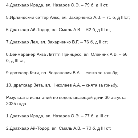
4.
Дратхаар Ирада, вл. Назаров О.Э. – 79 б, д II ст;
5.
Ирландский сеттер Аякс, вл. Захарченко А.В. – 71 б, д IIIст;
6.
Дратхаар Ай-Тодор, вл. Смаль А.В. – 62 б, д III cт;
7.
Дратхаар Лея, вл. Захарченко В.Г. – 76 б, д II cт;
8.
Веймаранер Аква Литттл Принцесс, вл. Олейник А.В. – 66
б, д III ст;
9.
дратхаар Кэти, вл. Богданович В.А. – снята за гоньбу;
10.
дратхаар Зета, вл. Николаев А.А. – снята за гоньбу.
Результаты испытаний по водоплавающей дичи 30 августа
2025 года
1.
Дратхаар Ирада, вл. Назаров О.Э. – 77 б, д III ст;
2.
Дратхаар Ай-Тодор, вл. Смаль А.В. – 70 б, д III cт;